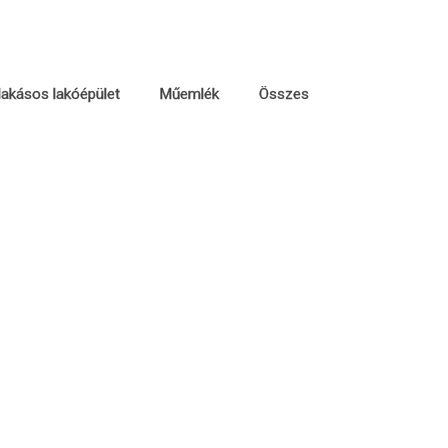
akásos lakóépület
Műemlék
Összes