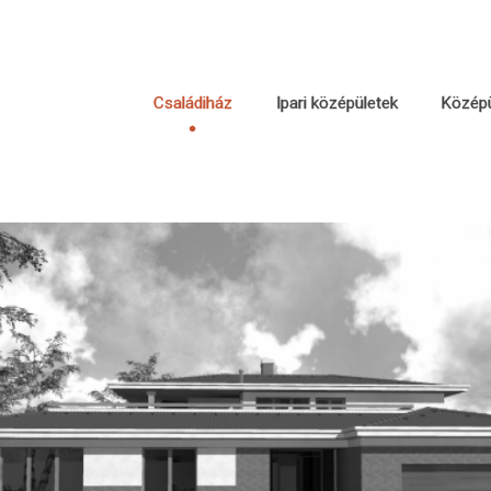
Családiház
Ipari középületek
Középü